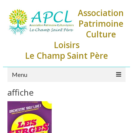
Association
Patrimoine
Culture
Loisirs
Le Champ Saint Père
Menu
affiche
Accueil
L’APCL
L’association
Le CA